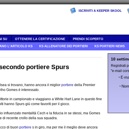
ISCRIVITI A KEEPER SKOOL
I SU
OTTENERE LA CERTIFICAZIONE
PRENDI SCOPERTO
IANO L'ARTICOLO KS
KS ALLENATORE DEI PORTIERI
KS PORTIERI NEWS
10 settim
 secondo portiere Spurs
Registrati 
"e-mail cors
E-ma
*
sea si trovano, hanno ancora il miglior
portiere
della Premier
Nom
*
lho Gomes è interessato.
ittorie in campionato e viaggiano a White Hart Lane in questo fine
olti hanno Spurs giù come favoriti per il gioco.
o influenzato mentalità Cech e la fiducia in se stessi, ma Gomes
 di recente crollo della sua squadra.
acco di buon
portiere
s in giro, ma per me il meglio deve ancora