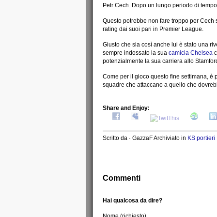
Petr Cech.
Dopo un lungo periodo di tempo, 
Questo potrebbe non fare troppo per Cech se
rating dai suoi pari in Premier League.
Giusto che sia così anche lui è stato una ri
sempre indossato la sua
camicia Chelsea
c
potenzialmente la sua carriera allo Stamfor
Come per il gioco questo fine settimana, è
squadre che attaccano a quello che dovrebb
Share and Enjoy:
Scritto da · GazzaF Archiviato in
KS portier
Commenti
Hai qualcosa da dire?
Nome (richiesto)