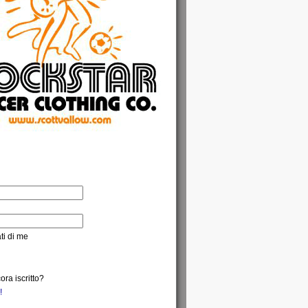
ti di me
ra iscritto?
!