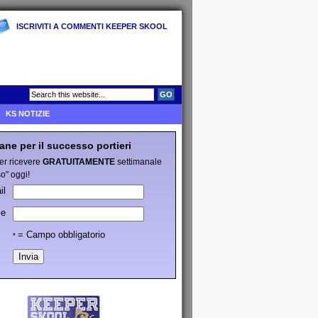
ISCRIVITI A COMMENTI KEEPER SKOOL
KS NOTIZIE
ane per il successo portieri
per ricevere
GRATUITAMENTE
settimanale
o" oggi!
il
e
= Campo obbligatorio
*