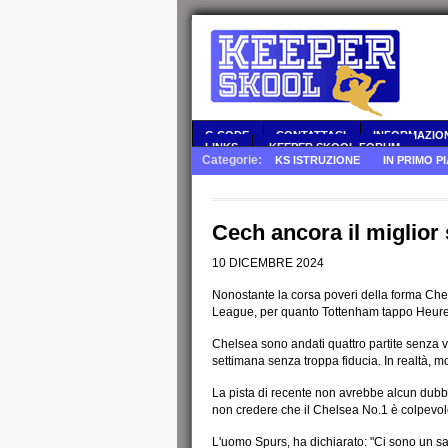
G CODE
CONTATTACI
INFORMAZION
LINKS
-KEEPER SKOOL FORUM
Categorie:
KS ISTRUZIONE
IN PRIMO P
Cech ancora il miglior
10 DICEMBRE 2024
Nonostante la corsa poveri della forma Chel
League, per quanto Tottenham tappo Heure
Chelsea sono andati quattro partite senza v
settimana senza troppa fiducia.
In realtà, m
La pista di recente non avrebbe alcun dubbi
non credere che il Chelsea No.1 è colpevole
L'uomo Spurs, ha dichiarato: "Ci sono un s